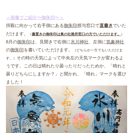
＜画像でご紹介
〜
御朱印
〜＞
拝殿に向かって右手側にある
御朱印
授与窓口で
直書き
でいた
だけます。
（
書置きの
御朱印
は奥の
社務所
窓口の方でいただけます。
）
6月の
御朱印
は、見開きで右側に
氷川神社
、左側に
気象神社
の
御朱印
を書いていただけます。
（どちらか一方でもいただけま
その時の天気によって中央左の天気マークが変わるよ
す。）
うです。この日は晴れたり曇ったりだったためか、「晴れと
曇りどちらにしますか？」と聞かれ、「晴れ」マークを選び
ました！