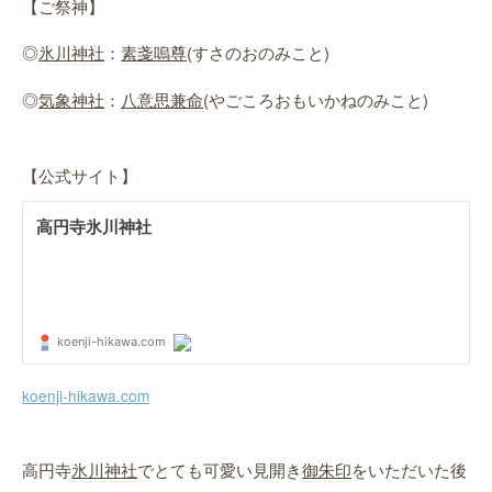
【ご祭神】
◎
氷川神社
：
素戔嗚尊
(すさのおのみこと)
◎
気象神社
：
八意思兼命
(やごころおもいかねのみこと)
【公式サイト】
koenji-hikawa.com
高円寺
氷川神社
でとても可愛い見開き
御朱印
をいただいた後