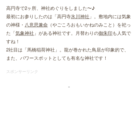
高円寺で2ヶ所、神社めぐりをしました〜♪
最初にお参りしたのは「高円寺
氷川神社
」。敷地内には気象
の神様・
八意思兼命
（やごころおもいかねのみこと）を祀っ
た「
気象神社
」がある神社です。月替わりの
御朱印
も人気で
すね！
2社目は「馬橋稲荷神社」。龍が巻かれた鳥居が印象的で、
また、パワースポットとしても有名な神社です！
スポンサーリンク