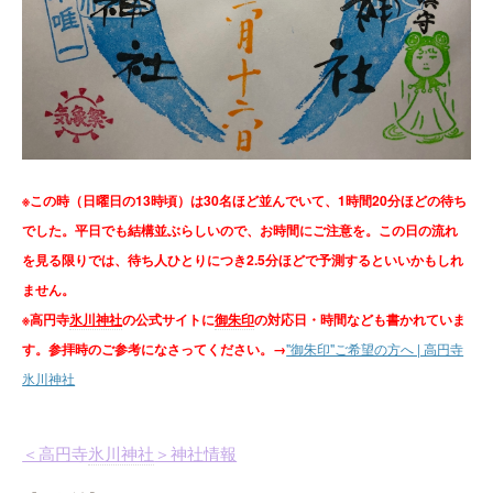
※この時（日曜日の13時頃）は30名ほど並んでいて、1時間20分ほどの待ち
でした。平日でも結構並ぶらしいので、お時間にご注意を。この日の流れ
を見る限りでは、待ち人ひとりにつき2.5分ほどで予測するといいかもしれ
ません。
※高円寺
氷川神社
の公式サイトに
御朱印
の対応日・時間なども書かれていま
す。参拝時のご参考になさってください。→
"御朱印"ご希望の方へ | 高円寺
氷川神社
＜高円寺
氷川神社
＞神社情報