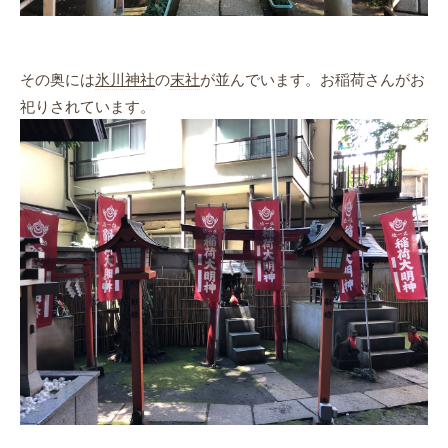
その奥には
氷川神社
の
末社
が並んでいます。お稲荷さんがお
祀りされています。