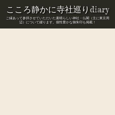
こころ静かに寺社巡りdiary
ご縁あって参拝させていただいた素晴らしい神社・仏閣（主に東京周
辺）について綴ります。個性豊かな御朱印も掲載！