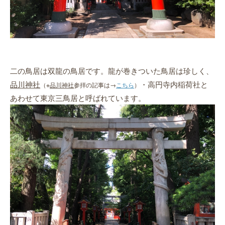
二の鳥居は双龍の鳥居です。龍が巻きついた鳥居は珍しく、
品川神社
・高円寺内稲荷社と
（※
品川神社
参拝の記事は→
こちら
）
あわせて東京三鳥居と呼ばれています。