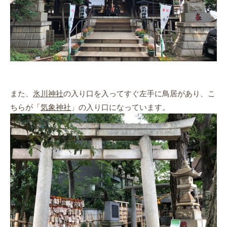
また、
氷川神社
の入り口を入ってすぐ左手に鳥居があり、こ
ちらが「
気象神社
」の入り口になっています。