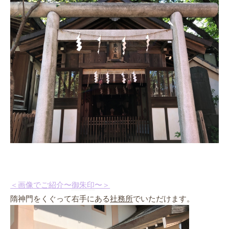
＜画像でご紹介
〜
御朱印
〜＞
隋神門をくぐって右手にある
社務所
でいただけます。